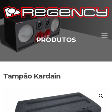
Pular
para
o
conteúdo
Menu
PRODUTOS
Tampão Kardain