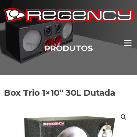
Pular
para
o
conteúdo
Menu
PRODUTOS
Box Trio 1×10” 30L Dutada