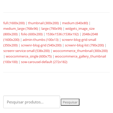
full (1600x200)
|
thumbnail (300x200)
|
medium (640x80)
|
medium_large (768x96)
|
large (790x99)
|
widgets_image_size
(800x200)
|
folio (600x200)
|
1536x1536 (1536x192)
|
2048x2048
(1600x200)
|
admin-thumbs (100x13)
|
screenr-blog-grid-small
(350x200)
|
screenr-blog-grid (540x200)
|
screenr-blog-list (790x200)
|
screenr-service-small (538x200)
|
woocommerce_thumbnail (300x200)
|
woocommerce_single (600x75)
|
woocommerce_gallery_thumbnail
(100x100)
|
sow-carousel-default (272x182)
Pesquisar
Pesquisar
por: