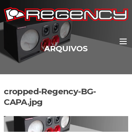
Pular
para
o
conteúdo
Menu
ARQUIVOS
cropped-Regency-BG-
CAPA.jpg