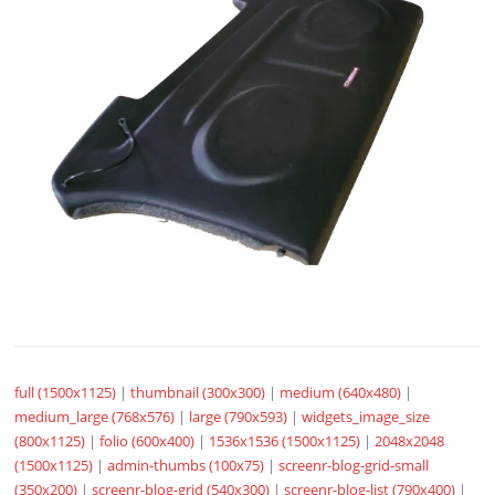
full (1500x1125)
|
thumbnail (300x300)
|
medium (640x480)
|
medium_large (768x576)
|
large (790x593)
|
widgets_image_size
(800x1125)
|
folio (600x400)
|
1536x1536 (1500x1125)
|
2048x2048
(1500x1125)
|
admin-thumbs (100x75)
|
screenr-blog-grid-small
(350x200)
|
screenr-blog-grid (540x300)
|
screenr-blog-list (790x400)
|