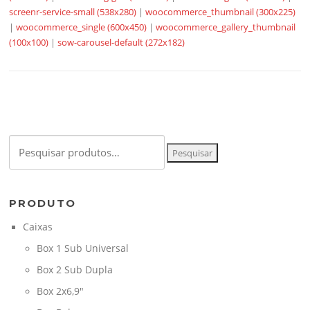
screenr-service-small (538x280)
|
woocommerce_thumbnail (300x225)
|
woocommerce_single (600x450)
|
woocommerce_gallery_thumbnail
(100x100)
|
sow-carousel-default (272x182)
Pesquisar
Pesquisar
por:
PRODUTO
Caixas
Box 1 Sub Universal
Box 2 Sub Dupla
Box 2x6,9"