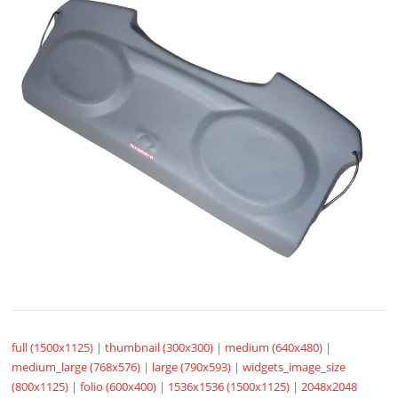
full (1500x1125)
|
thumbnail (300x300)
|
medium (640x480)
|
medium_large (768x576)
|
large (790x593)
|
widgets_image_size
(800x1125)
|
folio (600x400)
|
1536x1536 (1500x1125)
|
2048x2048