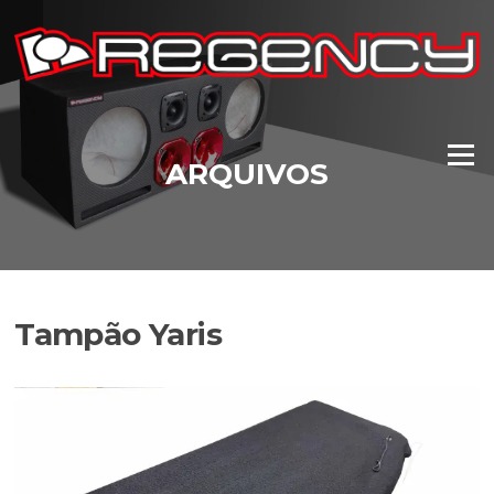
Pular
para
o
conteúdo
Menu
ARQUIVOS
Tampão Yaris