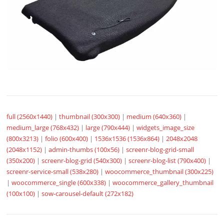
full (2560x1440)
|
thumbnail (300x300)
|
medium (640x360)
|
medium_large (768x432)
|
large (790x444)
|
widgets_image_size
(800x3213)
|
folio (600x400)
|
1536x1536 (1536x864)
|
2048x2048
(2048x1152)
|
admin-thumbs (100x56)
|
screenr-blog-grid-small
(350x200)
|
screenr-blog-grid (540x300)
|
screenr-blog-list (790x400)
|
screenr-service-small (538x280)
|
woocommerce_thumbnail (300x225)
|
woocommerce_single (600x338)
|
woocommerce_gallery_thumbnail
(100x100)
|
sow-carousel-default (272x182)