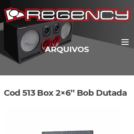
Pular
para
o
conteúdo
Menu
ARQUIVOS
Cod 513 Box 2×6” Bob Dutada