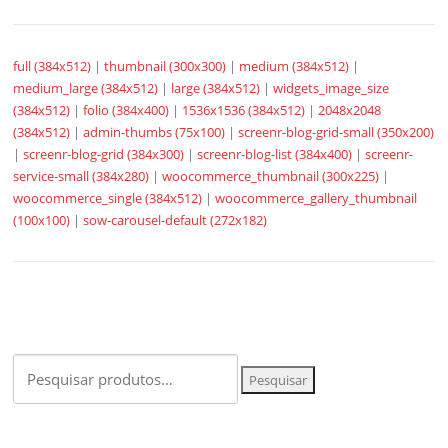
full (384x512)
|
thumbnail (300x300)
|
medium (384x512)
|
medium_large (384x512)
|
large (384x512)
|
widgets_image_size
(384x512)
|
folio (384x400)
|
1536x1536 (384x512)
|
2048x2048
(384x512)
|
admin-thumbs (75x100)
|
screenr-blog-grid-small (350x200)
|
screenr-blog-grid (384x300)
|
screenr-blog-list (384x400)
|
screenr-
service-small (384x280)
|
woocommerce_thumbnail (300x225)
|
woocommerce_single (384x512)
|
woocommerce_gallery_thumbnail
(100x100)
|
sow-carousel-default (272x182)
Pesquisar
Pesquisar
por: