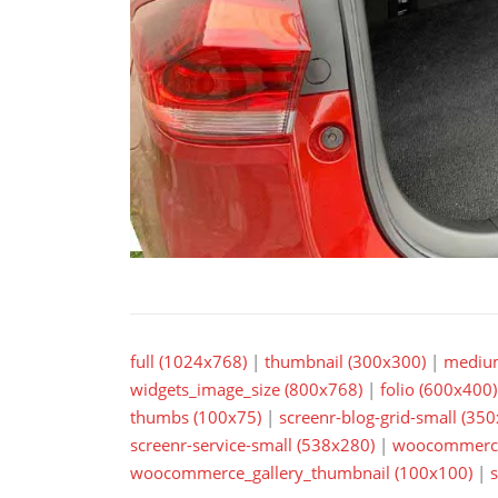
full (1024x768)
|
thumbnail (300x300)
|
mediu
widgets_image_size (800x768)
|
folio (600x400)
thumbs (100x75)
|
screenr-blog-grid-small (35
screenr-service-small (538x280)
|
woocommerce
woocommerce_gallery_thumbnail (100x100)
|