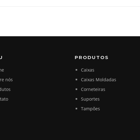
U
PRODUTOS
me
Caixas
re nós
Caixas Moldadas
dutos
Corneteiras
tato
Suportes
Tampões