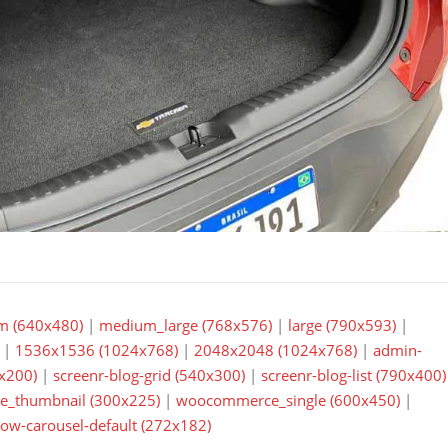
m (640x480)
|
medium_large (768x576)
|
large (790x593)
|
|
1536x1536 (1024x768)
|
2048x2048 (1024x768)
|
admin-
0x200)
|
screenr-blog-grid (540x300)
|
screenr-blog-list (790x400)
_thumbnail (300x225)
|
woocommerce_single (600x450)
|
sow-carousel-default (272x182)