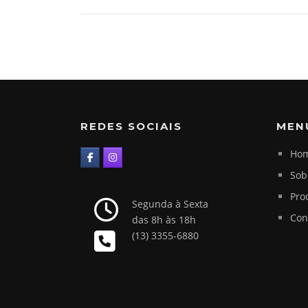
REDES SOCIAIS
MEN
Ho
Sob
Pro
Segunda à Sexta
Con
das 8h às 18h
(13) 3355-6880