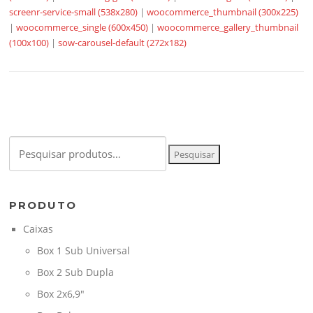
screenr-service-small (538x280)
|
woocommerce_thumbnail (300x225)
|
woocommerce_single (600x450)
|
woocommerce_gallery_thumbnail
(100x100)
|
sow-carousel-default (272x182)
Pesquisar
Pesquisar
por:
PRODUTO
Caixas
Box 1 Sub Universal
Box 2 Sub Dupla
Box 2x6,9"