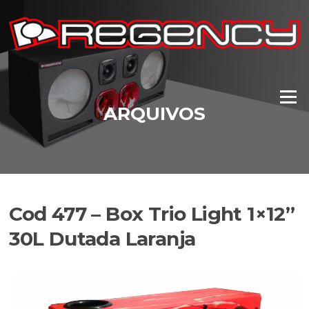
Pular
para
o
conteúdo
Menu
ARQUIVOS
Cod 477 – Box Trio Light 1×12”
30L Dutada Laranja