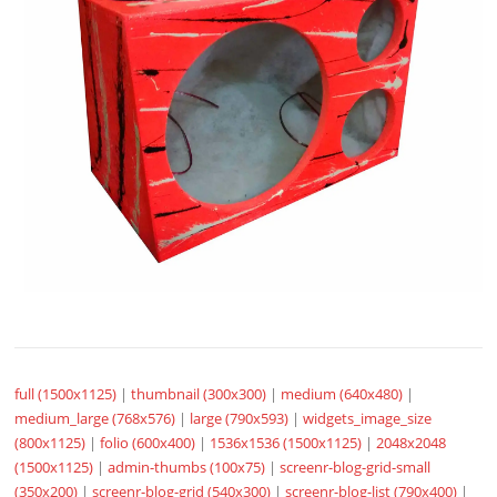
full (1500x1125)
|
thumbnail (300x300)
|
medium (640x480)
|
medium_large (768x576)
|
large (790x593)
|
widgets_image_size
(800x1125)
|
folio (600x400)
|
1536x1536 (1500x1125)
|
2048x2048
(1500x1125)
|
admin-thumbs (100x75)
|
screenr-blog-grid-small
(350x200)
|
screenr-blog-grid (540x300)
|
screenr-blog-list (790x400)
|