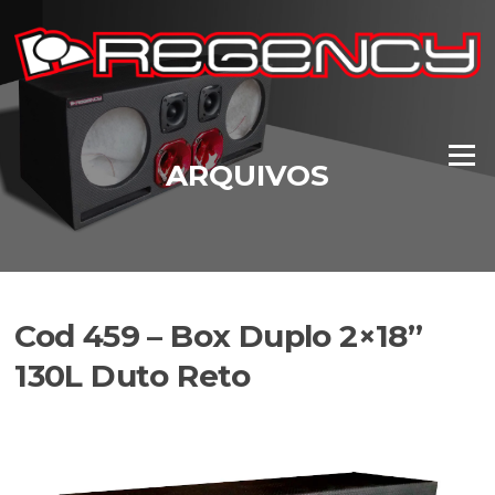
Pular
para
o
conteúdo
Menu
ARQUIVOS
Cod 459 – Box Duplo 2×18”
130L Duto Reto