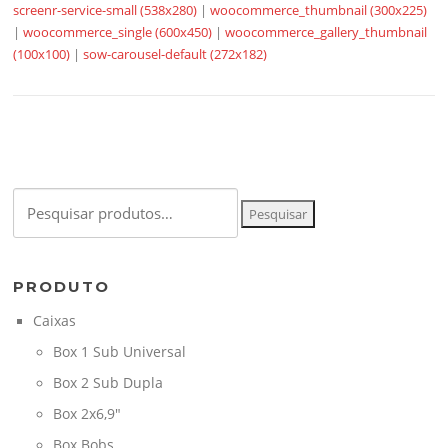
screenr-service-small (538x280)
|
woocommerce_thumbnail (300x225)
|
woocommerce_single (600x450)
|
woocommerce_gallery_thumbnail
(100x100)
|
sow-carousel-default (272x182)
Pesquisar
Pesquisar
por:
PRODUTO
Caixas
Box 1 Sub Universal
Box 2 Sub Dupla
Box 2x6,9"
Box Bobs