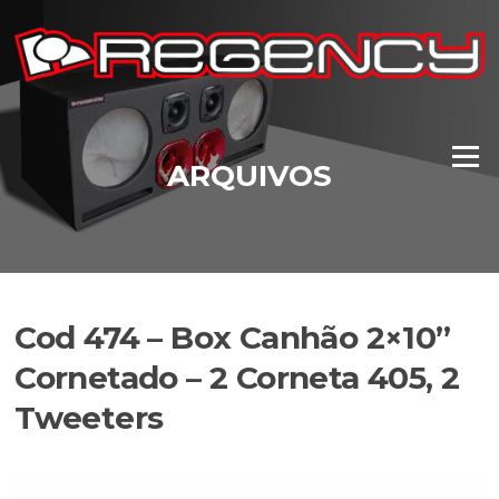
Pular
para
o
conteúdo
Menu
ARQUIVOS
Cod 474 – Box Canhão 2×10”
Cornetado – 2 Corneta 405, 2
Tweeters