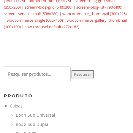
(1500x1125)
|
admin-thumbs (100x75)
|
screenr-blog-grid-small
(350x200)
|
screenr-blog-grid (540x300)
|
screenr-blog-list (790x400)
|
screenr-service-small (538x280)
|
woocommerce_thumbnail (300x225)
|
woocommerce_single (600x450)
|
woocommerce_gallery_thumbnail
(100x100)
|
sow-carousel-default (272x182)
Pesquisar
Pesquisar
por:
PRODUTO
Caixas
Box 1 Sub Universal
Box 2 Sub Dupla